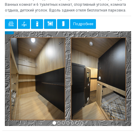
Ванных комнат и 6 туалетных комнат, спортивный уголок, комната
отдыха, детский уголок. Вдоль здания отеля бесплатная парковка.
Подробнее
Предыдущий
Cле
{clt_left} 2 Количество