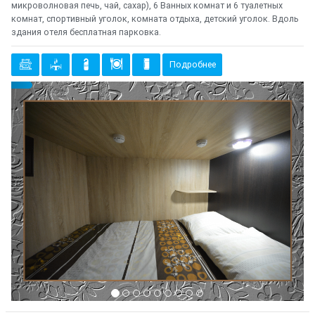
микроволновая печь, чай, сахар), 6 Ванных комнат и 6 туалетных
комнат, спортивный уголок, комната отдыха, детский уголок. Вдоль
здания отеля бесплатная парковка.
Подробнее
Предыдущий
Cле
{clt_left} 3 Количество